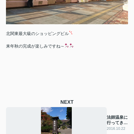
北関東最大級のショッピングビル
来年秋の完成が楽しみですね～
NEXT
法師温泉に
行ってきま
した
2016.10.22