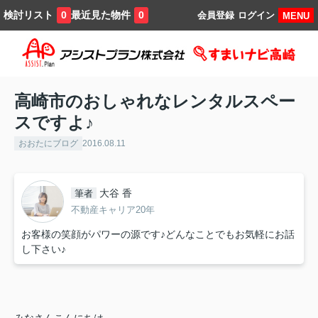
検討リスト
最近見た物件
0
0
会員登録
ログイン
MENU
高崎市のおしゃれなレンタルスペー
スですよ♪
おおたにブログ
2016.08.11
大谷 香
筆者
不動産キャリア20年
お客様の笑顔がパワーの源です♪どんなことでもお気軽にお話
し下さい♪
みなさんこんにちは