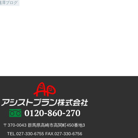
越澤ブログ
〒370-0043 群馬県高崎市高関町450番地3
TEL.027-330-6755 FAX.027-330-6756