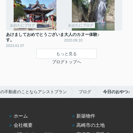
おおたにブログ
おおたにブログ
あけましておめでとうございま
大人のカヌー体験♪
す。
2020.09.10
2023.01.07
もっと見る
ブログトップへ
市の不動産のことならアシストプラン
ブログ
今日のおやつ♪
ホーム
新築物件
会社概要
高崎市の土地