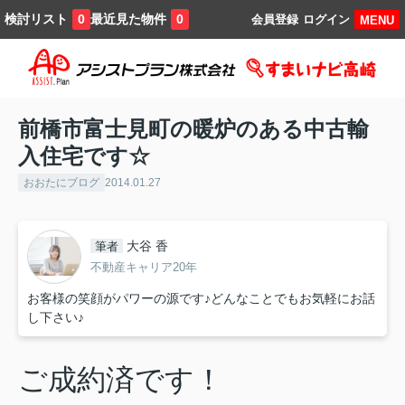
検討リスト
最近見た物件
0
0
会員登録
ログイン
MENU
前橋市富士見町の暖炉のある中古輸
入住宅です☆
おおたにブログ
2014.01.27
大谷 香
筆者
不動産キャリア20年
お客様の笑顔がパワーの源です♪どんなことでもお気軽にお話
し下さい♪
ご成約済です！