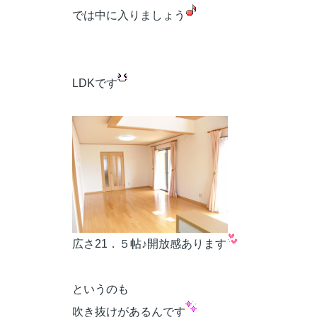
では中に入りましょう
LDKです
広さ21．５帖♪開放感あります
というのも
吹き抜けがあるんです