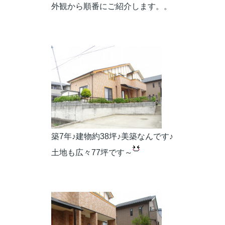
外観から順番にご紹介します。。
築7年♪建物約38坪♪美築なんです♪
土地も広々77坪です～