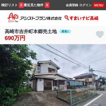
検討リスト
最近見た物件
0
0
会員登録
ログイン
MENU
高崎市吉井町本郷売土地
募集1
690万円
1
/
9