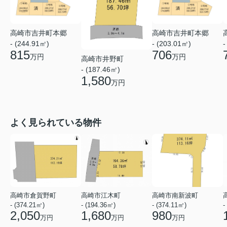
高崎市吉井町本郷
高崎市吉井町本郷
- (244.91㎡)
- (203.01㎡)
-
815
706
万円
万円
高崎市井野町
- (187.46㎡)
1,580
万円
よく見られている物件
高崎市倉賀野町
高崎市江木町
高崎市南新波町
- (374.21㎡)
- (194.36㎡)
- (374.11㎡)
-
2,050
1,680
980
万円
万円
万円