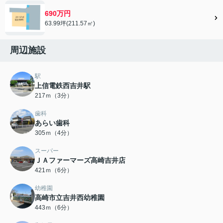
690万円
63.99坪(211.57㎡)
周辺施設
駅
上信電鉄西吉井駅
217ｍ（3分）
歯科
あらい歯科
305ｍ（4分）
スーパー
ＪＡファーマーズ高崎吉井店
421ｍ（6分）
幼稚園
高崎市立吉井西幼稚園
443ｍ（6分）