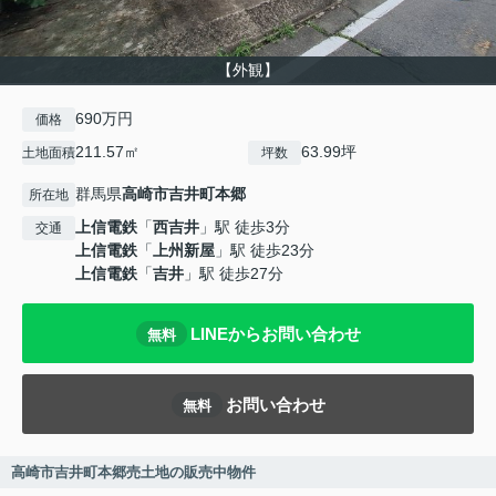
【外観】
690万円
価格
211.57㎡
63.99坪
土地面積
坪数
群馬県
高崎市
吉井町本郷
所在地
上信電鉄
「
西吉井
」駅 徒歩3分
交通
上信電鉄
「
上州新屋
」駅 徒歩23分
上信電鉄
「
吉井
」駅 徒歩27分
LINEからお問い合わせ
無料
お問い合わせ
無料
高崎市吉井町本郷売土地の販売中物件