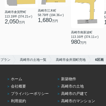
高崎市江木町
高崎市倉賀野町
58.79坪 (194.36㎡)
113.19坪 (374.21㎡)
5
1,680
2,050
万円
万円
高崎市南新波町
113.16坪 (374.11㎡)
980
万円
トプラン
高崎市の土地一覧
高崎市金井淵町売地
6区画
ホーム
新築物件
会社概要
高崎市の土地
プライバシーポリシー
高崎市の戸建て
利用規約
高崎市のマンション