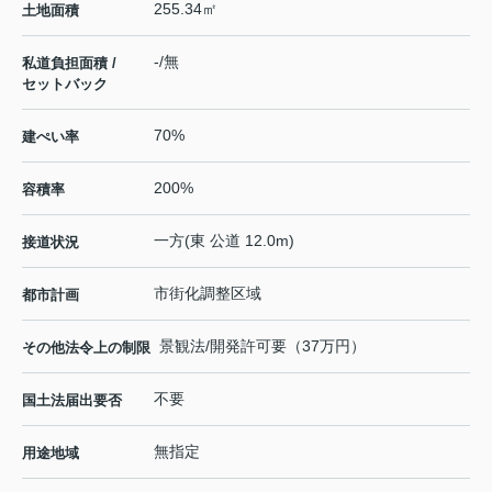
255.34㎡
土地面積
-/無
私道負担面積 /
セットバック
70%
建ぺい率
200%
容積率
一方(東 公道 12.0m)
接道状況
市街化調整区域
都市計画
景観法/開発許可要（37万円）
その他法令上の制限
不要
国土法届出要否
無指定
用途地域