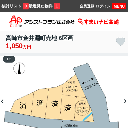
検討リスト
最近見た物件
0
1
会員登録
ログイン
MENU
高崎市金井淵町売地 6区画
1,050
万円
1
/
6