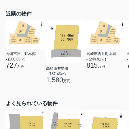
近隣の物件
高崎市吉井町本郷
高崎市吉井町本郷
- (200.03㎡)
- (244.91㎡)
-
727
815
万円
万円
高崎市井野町
- (187.46㎡)
1,580
万円
よく見られている物件