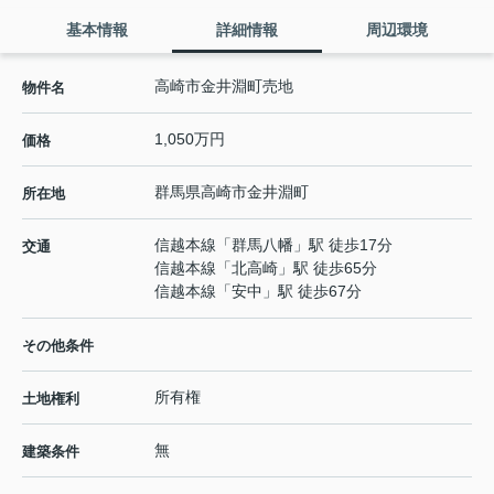
基本情報
詳細情報
周辺環境
高崎市金井淵町売地
物件名
1,050万円
価格
群馬県
高崎市
金井淵町
所在地
信越本線
「
群馬八幡
」駅 徒歩17分
交通
信越本線
「
北高崎
」駅 徒歩65分
信越本線
「
安中
」駅 徒歩67分
その他条件
所有権
土地権利
無
建築条件