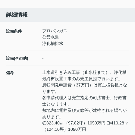
詳細情報
プロパンガス
設備条件
公営水道
浄化槽排水
-
設備(その他)
上水道引き込み工事（止水栓まで）、浄化槽
備考
最終桝設置工事のみ売主負担で行います。
農転開発申請費（37万円）は買主様負担とな
ります。
各申請代理人は売主指定の司法書士、行政書
士となります。
敷地内に電柱及び支線等が建柱される場合が
あります。
②323.40㎡（97.82坪）1050万円 ③410.28㎡
（124.10坪）1050万円