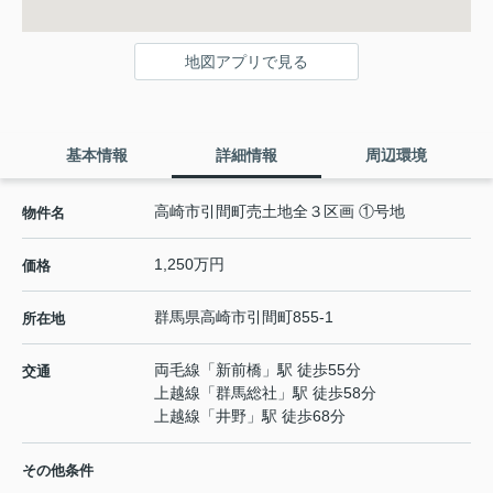
地図アプリで見る
基本情報
詳細情報
周辺環境
高崎市引間町売土地全３区画 ①号地
物件名
1,250万円
価格
群馬県
高崎市
引間町
855-1
所在地
両毛線
「
新前橋
」駅 徒歩55分
交通
上越線
「
群馬総社
」駅 徒歩58分
上越線
「
井野
」駅 徒歩68分
その他条件