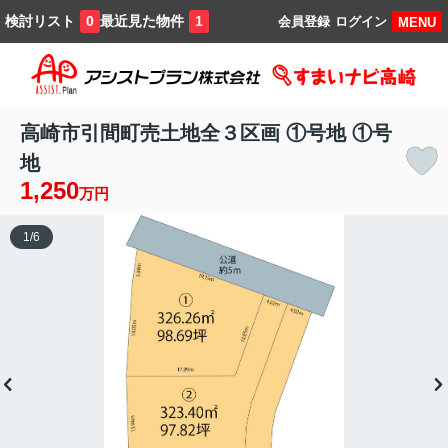
検討リスト
最近見た物件
0
1
会員登録
ログイン
MENU
高崎市引間町売土地全３区画 ①号地 ①号
地
1,250
万円
1
/
6