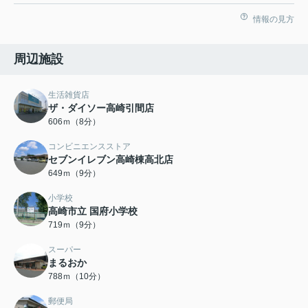
情報の見方
周辺施設
生活雑貨店
ザ・ダイソー高崎引間店
606ｍ（8分）
コンビニエンスストア
セブンイレブン高崎棟高北店
649ｍ（9分）
小学校
高崎市立 国府小学校
719ｍ（9分）
スーパー
まるおか
788ｍ（10分）
郵便局