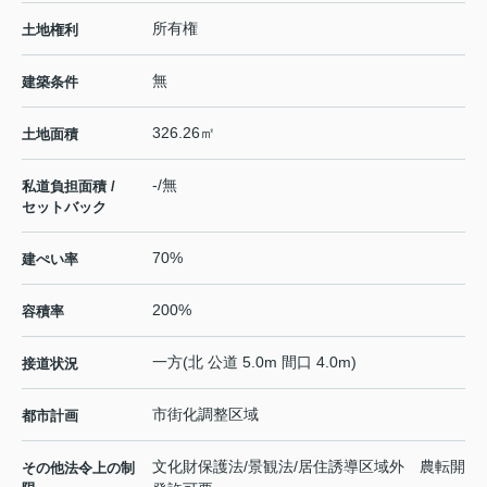
所有権
土地権利
無
建築条件
326.26㎡
土地面積
-/無
私道負担面積 /
セットバック
70%
建ぺい率
200%
容積率
一方(北 公道 5.0m 間口 4.0m)
接道状況
市街化調整区域
都市計画
文化財保護法/景観法/居住誘導区域外 農転開
その他法令上の制