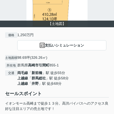
【土地図】
1,250万円
価格
支払いシミュレーション
98.69坪(326.26㎡)
土地面積
群馬県
高崎市
引間町
855-1
所在地
両毛線
「
新前橋
」駅 徒歩55分
交通
上越線
「
群馬総社
」駅 徒歩58分
上越線
「
井野
」駅 徒歩68分
セールスポイント
イオンモール高崎まで徒歩１３分。高渋バイパスへのアクセス良
好な注目エリアの売土地です！