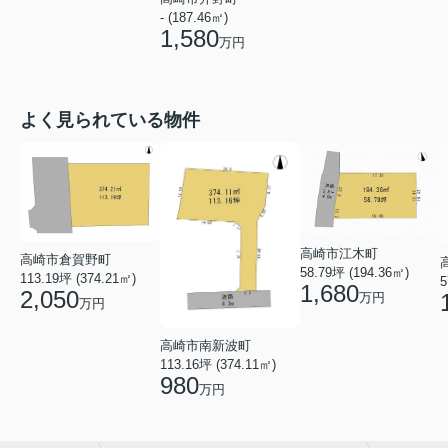
- (187.46㎡)
1,580
万円
よく見られている物件
高崎市江木町
高崎市倉賀野町
58.79坪 (194.36㎡)
113.19坪 (374.21㎡)
5
1,680
2,050
万円
万円
高崎市南新波町
113.16坪 (374.11㎡)
980
万円