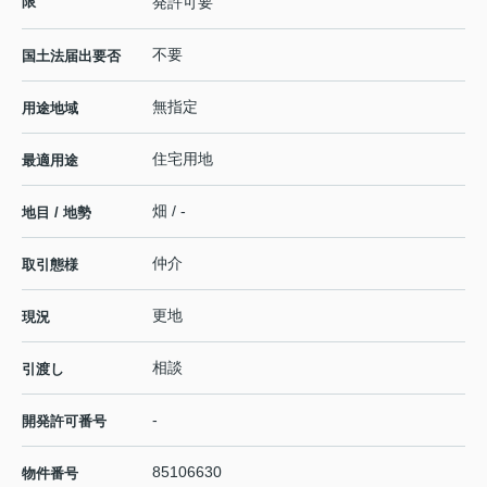
限
発許可要
不要
国土法届出要否
無指定
用途地域
住宅用地
最適用途
畑 / -
地目 / 地勢
仲介
取引態様
更地
現況
相談
引渡し
-
開発許可番号
85106630
物件番号