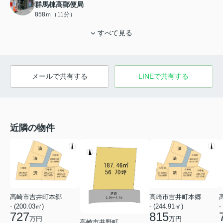
群馬棟高郵便局
858ｍ（11分）
すべて見る
メールで共有する
LINEで共有する
近隣の物件
高崎市吉井町本郷
高崎市吉井町本郷
- (200.03㎡)
- (244.91㎡)
-
727
815
万円
万円
高崎市井野町