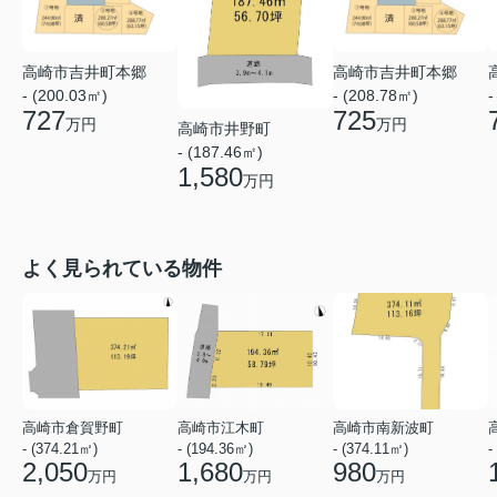
高崎市吉井町本郷
高崎市吉井町本郷
- (200.03㎡)
- (208.78㎡)
-
727
725
万円
万円
高崎市井野町
- (187.46㎡)
1,580
万円
よく見られている物件
高崎市倉賀野町
高崎市江木町
高崎市南新波町
- (374.21㎡)
- (194.36㎡)
- (374.11㎡)
-
2,050
1,680
980
万円
万円
万円