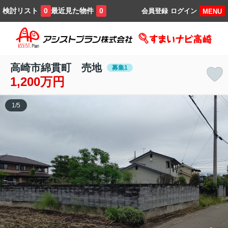
検討リスト
最近見た物件
0
0
会員登録
ログイン
MENU
高崎市綿貫町 売地
募集1
1,200万円
1
/
5