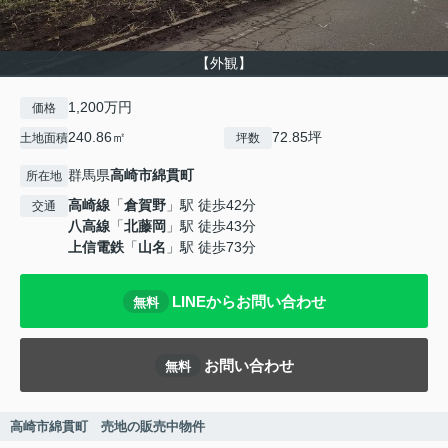
【外観】
1,200万円
価格
240.86㎡
72.85坪
土地面積
坪数
群馬県
高崎市
綿貫町
所在地
高崎線
「
倉賀野
」駅 徒歩42分
交通
八高線
「
北藤岡
」駅 徒歩43分
上信電鉄
「
山名
」駅 徒歩73分
LINEからお問い合わせ
無料
お問い合わせ
無料
高崎市綿貫町 売地の販売中物件