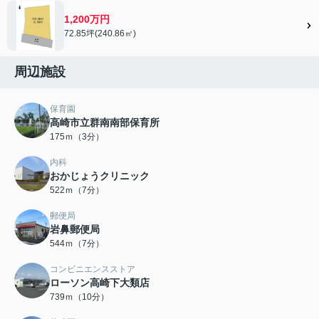
1,200万円
72.85坪(240.86㎡)
周辺施設
保育園
高崎市立群南南部保育所
175ｍ（3分）
内科
おかじょうクリニック
522ｍ（7分）
郵便局
岩鼻郵便局
544ｍ（7分）
コンビニエンスストア
ローソン高崎下大類店
739ｍ（10分）