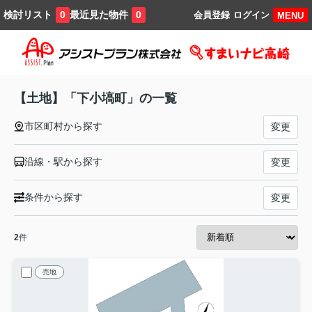
検討リスト
最近見た物件
0
0
会員登録
ログイン
MENU
【土地】「下小塙町」の一覧
市区町村から探す
変更
沿線・駅から探す
変更
条件から探す
変更
2
件
売地