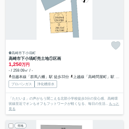
高崎市下小塙町
高崎市下小塙町売土地
①区画
1,250
万円
- / 259.09㎡ / -
信越本線「群馬八幡」駅 徒歩33分
上越線「高崎問屋町」駅 徒歩56分
プロパンガス
浄化槽排水
「ただいま」の声がもう聞こえる北部小学校徒歩3分の安心感、高崎環
状線至近でオンもオフもフットワークが軽くなる、毎日の生活...
もっと
見る
売地