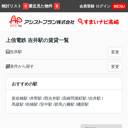
検討リスト
最近見た物件
0
0
会員登録
ログイン
MENU
上信電鉄 吉井駅の賃貸一覧
吉井駅
変更
条件から探す
変更
おすすめの駅
新前橋駅
/
井野駅
/
西吉井駅
/
高崎問屋町駅
/
吉井駅
/
馬庭駅
/
前橋駅
/
安中駅
/
群馬八幡駅
/
磯部駅