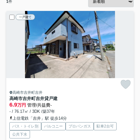
1
件
一戸建て
高崎市吉井町吉井
高崎市吉井町吉井貸戸建
6.9
万円
管理/共益費-
- / 76.17㎡ / 3DK /築37年
上信電鉄「吉井」駅 徒歩14分
バス・トイレ別
バルコニー
プロパンガス
駐車2台可
公共下水