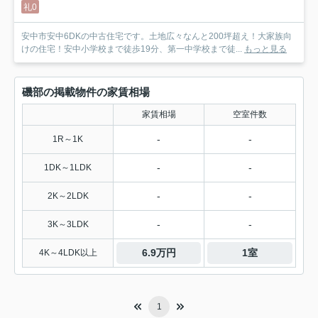
礼0
安中市安中6DKの中古住宅です。土地広々なんと200坪超え！大家族向
けの住宅！安中小学校まで徒歩19分、第一中学校まで徒...
もっと見る
磯部の掲載物件の家賃相場
家賃相場
空室件数
-
-
1R～1K
-
-
1DK～1LDK
-
-
2K～2LDK
-
-
3K～3LDK
6.9万円
1室
4K～4LDK以上
1