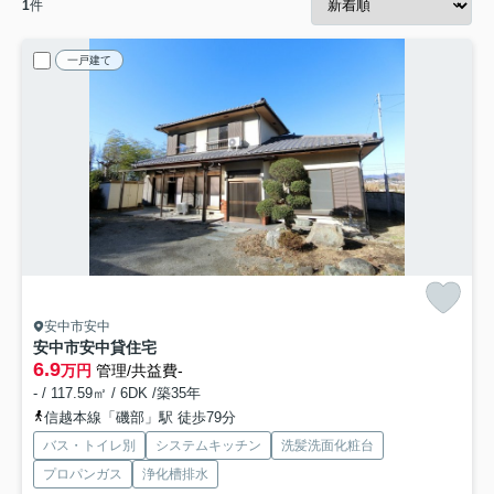
1
件
一戸建て
安中市安中
安中市安中貸住宅
6.9
万円
管理/共益費-
- / 117.59㎡ / 6DK /築35年
信越本線「磯部」駅 徒歩79分
バス・トイレ別
システムキッチン
洗髪洗面化粧台
プロパンガス
浄化槽排水