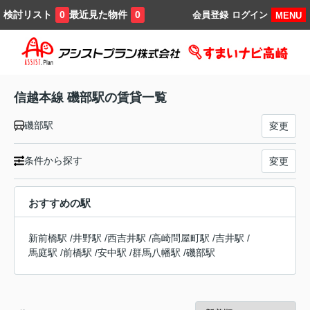
検討リスト
最近見た物件
0
0
会員登録
ログイン
MENU
信越本線 磯部駅の賃貸一覧
磯部駅
変更
条件から探す
変更
おすすめの駅
新前橋駅
/
井野駅
/
西吉井駅
/
高崎問屋町駅
/
吉井駅
/
馬庭駅
/
前橋駅
/
安中駅
/
群馬八幡駅
/
磯部駅