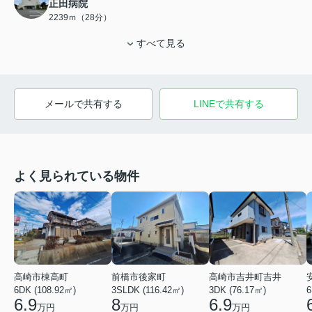
正田病院
2239ｍ（28分）
すべて見る
メールで共有する
LINEで共有する
よく見られている物件
高崎市棟高町
前橋市後家町
高崎市吉井町吉井
6DK (108.92㎡)
3SLDK (116.42㎡)
3DK (76.17㎡)
6
6.9
8
6.9
万円
万円
万円