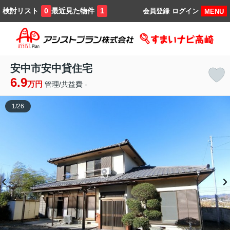
検討リスト
最近見た物件
0
1
会員登録
ログイン
MENU
安中市安中貸住宅
6.9
万円
管理/共益費 -
1
/
26