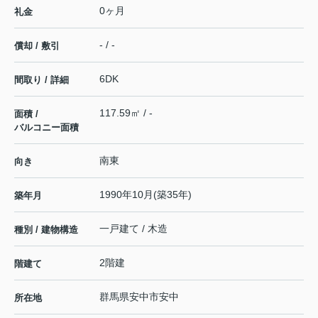
0ヶ月
礼金
- / -
償却 / 敷引
6DK
間取り / 詳細
117.59㎡ / -
面積 /
バルコニー面積
南東
向き
1990年10月(築35年)
築年月
一戸建て / 木造
種別 / 建物構造
2階建
階建て
群馬県
安中市
安中
所在地