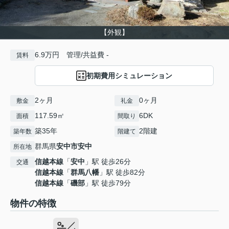
【外観】
6.9万円 管理/共益費 -
賃料
初期費用シミュレーション
2ヶ月
0ヶ月
敷金
礼金
117.59㎡
6DK
面積
間取り
築35年
2階建
築年数
階建て
群馬県
安中市
安中
所在地
信越本線
「
安中
」駅 徒歩26分
交通
信越本線
「
群馬八幡
」駅 徒歩82分
信越本線
「
磯部
」駅 徒歩79分
物件の特徴