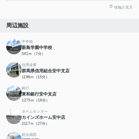
情報の見方
周辺施設
中学校
新島学園中学校
541ｍ（7分）
信用金庫
群馬県信用組合安中支店
1198ｍ（15分）
銀行
東和銀行安中支店
1275ｍ（16分）
ホームセンター
カインズホーム安中店
2117ｍ（27分）
総合病院