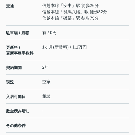
信越本線
「
安中
」駅 徒歩26分
交通
信越本線
「
群馬八幡
」駅 徒歩82分
信越本線
「
磯部
」駅 徒歩79分
有 / 0円
駐車場 / 月額
1ヶ月(新賃料) / 1.1万円
更新料 /
更新事務手数料
2年
契約期間
空家
現況
相談
入居可能日
-
敷金積み増し
その他条件