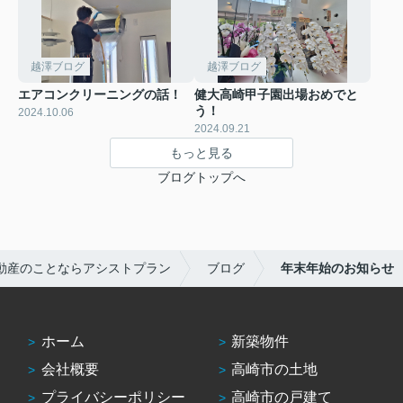
越澤ブログ
越澤ブログ
エアコンクリーニングの話！
健大高崎甲子園出場おめでと
う！
2024.10.06
2024.09.21
もっと見る
ブログトップへ
動産のことならアシストプラン
ブログ
年末年始のお知らせ
ホーム
新築物件
会社概要
高崎市の土地
プライバシーポリシー
高崎市の戸建て