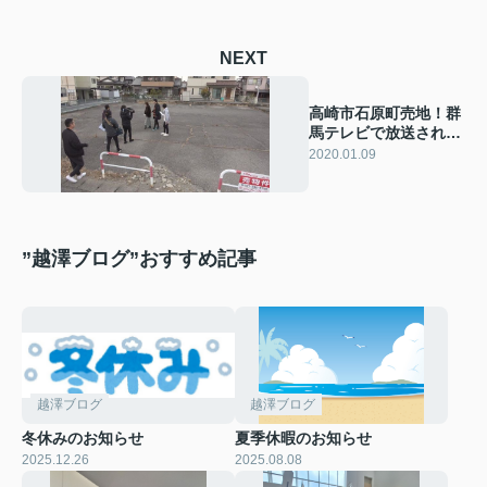
NEXT
高崎市石原町売地！群
馬テレビで放送されま
した（笑）
2020.01.09
”越澤ブログ”おすすめ記事
越澤ブログ
越澤ブログ
冬休みのお知らせ
夏季休暇のお知らせ
2025.12.26
2025.08.08