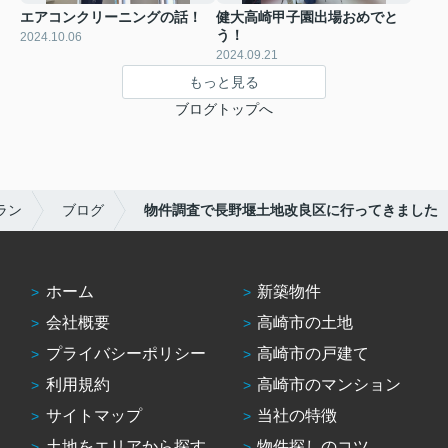
エアコンクリーニングの話！
健大高崎甲子園出場おめでと
う！
2024.10.06
2024.09.21
もっと見る
ブログトップへ
ラン
ブログ
物件調査で長野堰土地改良区に行ってきました
ホーム
新築物件
会社概要
高崎市の土地
プライバシーポリシー
高崎市の戸建て
利用規約
高崎市のマンション
サイトマップ
当社の特徴
土地をエリアから探す
物件探しのコツ