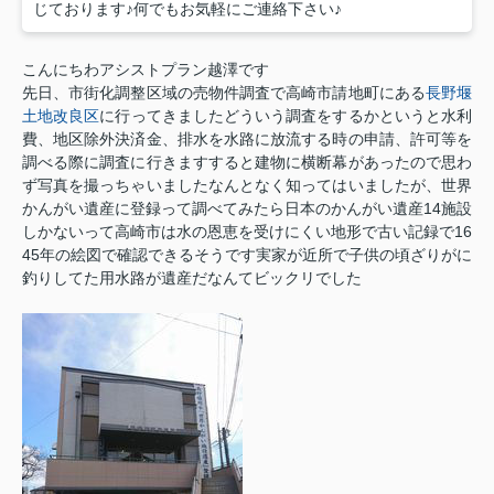
じております♪何でもお気軽にご連絡下さい♪
こんにちわアシストプラン越澤です
先日、市街化調整区域の売物件調査で高崎市請地町にある
長野堰
土地改良区
に行ってきましたどういう調査をするかというと水利
費、地区除外決済金、排水を水路に放流する時の申請、許可等を
調べる際に調査に行きますすると建物に横断幕があったので思わ
ず写真を撮っちゃいましたなんとなく知ってはいましたが、世界
かんがい遺産に登録って調べてみたら日本のかんがい遺産14施設
しかないって高崎市は水の恩恵を受けにくい地形で古い記録で16
45年の絵図で確認できるそうです実家が近所で子供の頃ざりがに
釣りしてた用水路が遺産だなんてビックリでした