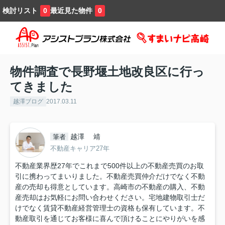
検討リスト
最近見た物件
0
0
物件調査で長野堰土地改良区に行っ
てきました
越澤ブログ
2017.03.11
越澤 靖
筆者
不動産キャリア27年
不動産業界歴27年でこれまで500件以上の不動産売買のお取
引に携わってまいりました。不動産売買仲介だけでなく不動
産の売却も得意としています。高崎市の不動産の購入、不動
産売却はお気軽にお問い合わせください。宅地建物取引士だ
けでなく賃貸不動産経営管理士の資格も保有しています。不
動産取引を通じてお客様に喜んで頂けることにやりがいを感