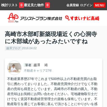
検討リスト
最近見た物件
0
0
会員登録
ログイン
MENU
高崎市木部町新築現場近くの心洞寺
に木部城があったみたいですね
越澤ブログ
2016.04.02
越澤 靖
筆者
不動産キャリア27年
不動産業界歴27年でこれまで500件以上の不動産売買のお取
引に携わってまいりました。不動産売買仲介だけでなく不動
産の売却も得意としています。高崎市の不動産の購入、不動
産売却はお気軽にお問い合わせください。宅地建物取引士だ
けでなく賃貸不動産経営管理士の資格も保有しています。不
動産取引を通じてお客様に喜んで頂けることにやりがいを感