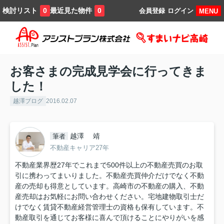
検討リスト
最近見た物件
0
0
会員登録
ログイン
MENU
お客さまの完成見学会に行ってきま
した！
越澤ブログ
2016.02.07
越澤 靖
筆者
不動産キャリア27年
不動産業界歴27年でこれまで500件以上の不動産売買のお取
引に携わってまいりました。不動産売買仲介だけでなく不動
産の売却も得意としています。高崎市の不動産の購入、不動
産売却はお気軽にお問い合わせください。宅地建物取引士だ
けでなく賃貸不動産経営管理士の資格も保有しています。不
動産取引を通じてお客様に喜んで頂けることにやりがいを感