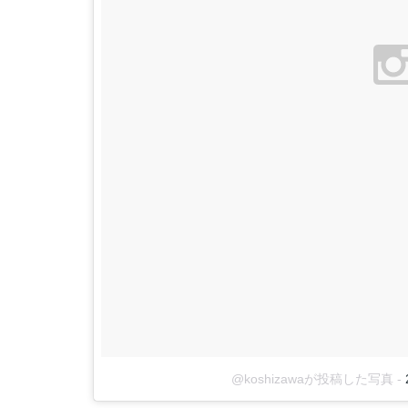
@koshizawaが投稿した写真
-