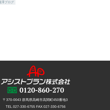
越澤ブログ
〒370-0043 群馬県高崎市高関町450番地3
TEL.027-330-6755 FAX.027-330-6756