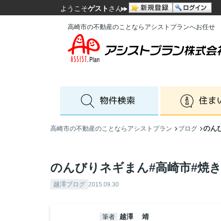
ようこそ
ゲスト
さん
高崎市の不動産のことならアシストプランへお任せ
のん
高崎市の不動産のことならアシストプラン
ブログ
のんびりネギまん#高崎市#焼
越澤ブログ
2015.09.30
越澤 靖
筆者