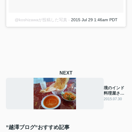
@koshizawaが投稿した写真
-
2015 Jul 29 1:46am PDT
NEXT
境のインド
料理屋さん
♪
2015.07.30
”越澤ブログ”おすすめ記事