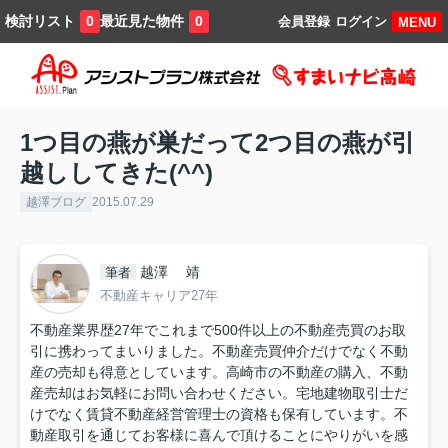
検討リスト
最近見た物件
0
0
会員登録
ログイン
MENU
1つ目の燕が巣だって2つ目の燕が引
越ししてきた(^^)
越澤ブログ
2015.07.29
越澤 靖
筆者
不動産キャリア27年
不動産業界歴27年でこれまで500件以上の不動産売買のお取
引に携わってまいりました。不動産売買仲介だけでなく不動
産の売却も得意としています。高崎市の不動産の購入、不動
産売却はお気軽にお問い合わせください。宅地建物取引士だ
けでなく賃貸不動産経営管理士の資格も保有しています。不
動産取引を通じてお客様に喜んで頂けることにやりがいを感