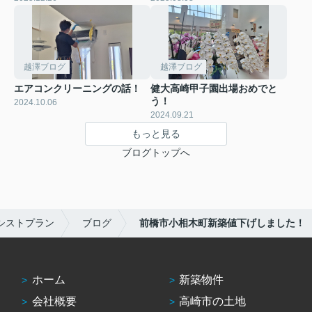
越澤ブログ
越澤ブログ
エアコンクリーニングの話！
健大高崎甲子園出場おめでと
う！
2024.10.06
2024.09.21
もっと見る
ブログトップへ
シストプラン
ブログ
前橋市小相木町新築値下げしました！
ホーム
新築物件
会社概要
高崎市の土地