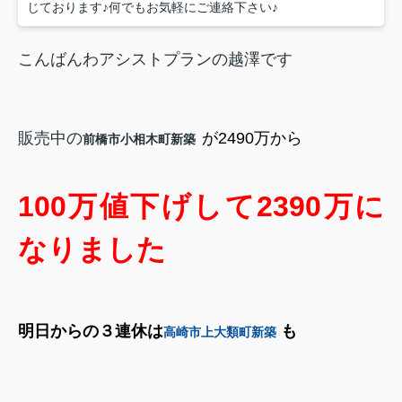
じております♪何でもお気軽にご連絡下さい♪
こんばんわアシストプランの越澤です
販売中の
が2490万から
前橋市小相木町新築
100万値下げして
2390万に
なりました
明日からの３連休は
も
高崎市上大類町新築