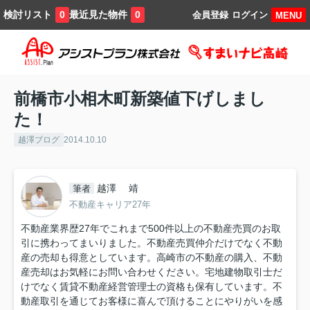
検討リスト
最近見た物件
0
0
会員登録
ログイン
MENU
前橋市小相木町新築値下げしまし
た！
越澤ブログ
2014.10.10
越澤 靖
筆者
不動産キャリア27年
不動産業界歴27年でこれまで500件以上の不動産売買のお取
引に携わってまいりました。不動産売買仲介だけでなく不動
産の売却も得意としています。高崎市の不動産の購入、不動
産売却はお気軽にお問い合わせください。宅地建物取引士だ
けでなく賃貸不動産経営管理士の資格も保有しています。不
動産取引を通じてお客様に喜んで頂けることにやりがいを感