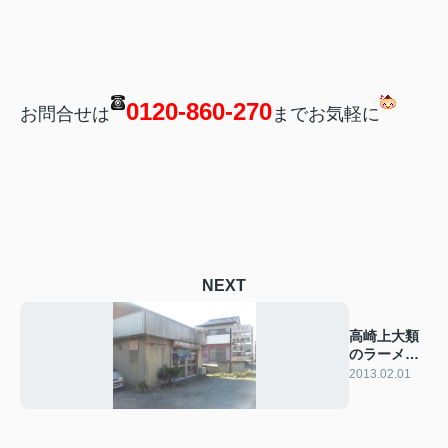
0120-860-270
お問合せは
までお気軽に
NEXT
高崎上大類
のラーメン
屋
2013.02.01