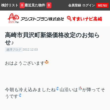
検討リスト
最近見た物件
0
0
会員登録
ログイン
MENU
高崎市貝沢町新築価格改定のお知ら
せ♪
越澤ブログ
2012.12.03
おはようございます
今朝も冷え込みましたね
山沿いは
が降ってそ
うです