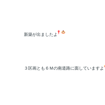
新築が
出ましたよ
３区画とも６Ｍの南道路に面していますよ