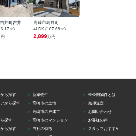
吉井町吉井
高崎市島野町
76.17㎡)
4LDK (107.68㎡)
2,899
万円
万円
アから探す
新築物件
未公開物件とは
リアから探す
高崎市の土地
売却査定
す
高崎市の戸建て
お問い合わせ
から探す
高崎市のマンション
お客様の声
校から探す
当社の特徴
スタッフおすすめ