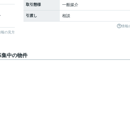
取引態様
一般媒介
分
引渡し
相談
情報
情報の見方
募集中の物件