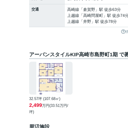
交通
高崎線
「
倉賀野
」駅 徒歩63分
上越線
「
高崎問屋町
」駅 徒歩74
上越線
「
井野
」駅 徒歩78分
アーバンスタイルKIP高崎市島野町1期 で
32.57坪 (107.68㎡)
2,499
万円(33.51万円/
坪)
周辺施設