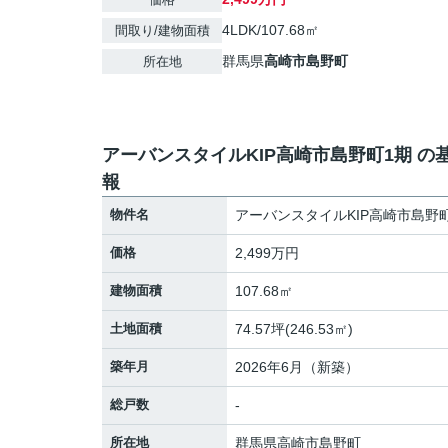
4LDK/107.68㎡
間取り/建物面積
群馬県
高崎市
島野町
所在地
アーバンスタイルKIP高崎市島野町1期 の
報
物件名
アーバンスタイルKIP高崎市島野
価格
2,499万円
建物面積
107.68㎡
土地面積
74.57坪(246.53㎡)
築年月
2026年6月（新築）
総戸数
-
所在地
群馬県
高崎市
島野町