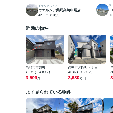
ドラッグストア
駅
ウエルシア薬局高崎中居店
J
4219ｍ（53分）
5
近隣の物件
高崎市常盤町
高崎市片岡町２丁目
4LDK (104.80㎡)
4LDK (109.30㎡)
3
3,599
3,680
3
万円
万円
よく見られている物件