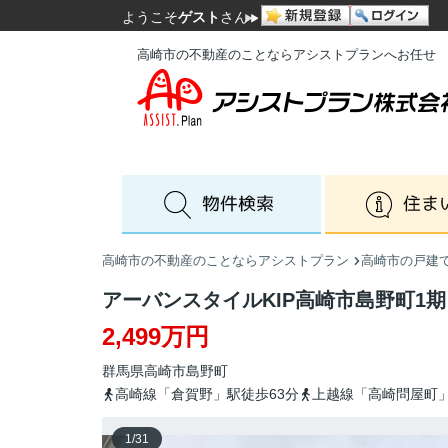
ようこそ
ゲスト
さん
高崎市の不動産のことならアシストプランへお任せ
高崎市の不動産のことならアシストプラン
高崎市の戸建
アーバンスタイルKIP高崎市島野町1期
2,499万円
群馬県
高崎市
島野町
高崎線「倉賀野」駅徒歩63分
上越線「高崎問屋町」
1
/
31