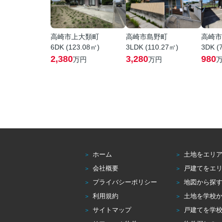
高崎市上大類町
高崎市島野町
高崎市
6DK (123.08㎡)
3LDK (110.27㎡)
3DK (
2,380
3,280
980
万円
万円
ホーム
土地をエリ
会社概要
戸建てをエ
プライバシーポリシー
地図から探
利用規約
土地を学校
サイトマップ
戸建てを学