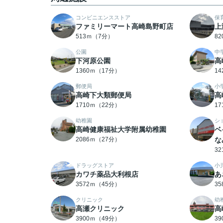
コンビニエンスストア
保
ファミリーマート高崎島野町店
上
513ｍ（7分）
8
公園
中
下河原公園
高
1360ｍ（17分）
1
郵便局
小
高崎下大類郵便局
高
1710ｍ（22分）
1
幼稚園
シ
高崎健康福祉大学附属幼稚園
ベ
2086ｍ（27分）
な
3
ドラッグストア
小
カワチ薬品大利根店
あ
3572ｍ（45分）
3
クリニック
幼
高瀬クリニック
高
3900ｍ（49分）
3