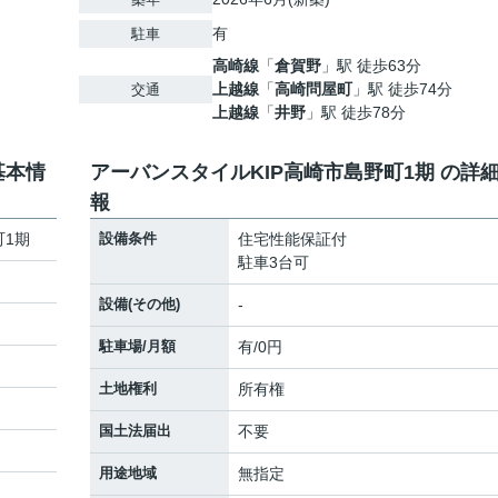
有
駐車
高崎線
「
倉賀野
」駅 徒歩63分
上越線
「
高崎問屋町
」駅 徒歩74分
交通
上越線
「
井野
」駅 徒歩78分
基本情
アーバンスタイルKIP高崎市島野町1期 の詳
報
町1期
設備条件
住宅性能保証付
駐車3台可
設備(その他)
-
駐車場/月額
有/0円
土地権利
所有権
国土法届出
不要
用途地域
無指定