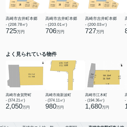
高崎市吉井町本郷
高崎市吉井町本郷
高崎市吉井町本郷
- (208.78㎡)
- (203.01㎡)
- (200.03㎡)
-
725
706
727
万円
万円
万円
よく見られている物件
高崎市倉賀野町
高崎市南新波町
高崎市江木町
- (374.21㎡)
- (374.11㎡)
- (194.36㎡)
-
2,050
980
1,680
万円
万円
万円