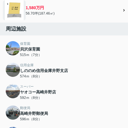
1,580万円
56.70坪(187.46㎡)
周辺施設
保育園
貝沢保育園
515ｍ（7分）
信用金庫
しののめ信用金庫井野支店
574ｍ（8分）
スーパー
ヤオコー高崎井野店
592ｍ（8分）
郵便局
高崎井野郵便局
596ｍ（8分）