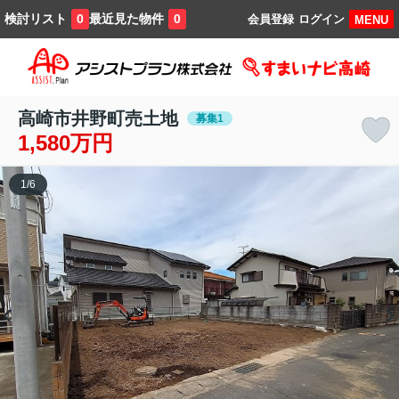
検討リスト
最近見た物件
0
0
会員登録
ログイン
MENU
高崎市井野町売土地
募集1
1,580万円
1
/
6