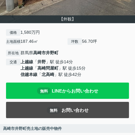
【外観】
1,580万円
価格
187.46㎡
56.70坪
土地面積
坪数
群馬県
高崎市
井野町
所在地
上越線
「
井野
」駅 徒歩14分
交通
上越線
「
高崎問屋町
」駅 徒歩15分
信越本線
「
北高崎
」駅 徒歩42分
LINEからお問い合わせ
無料
お問い合わせ
無料
高崎市井野町売土地の販売中物件