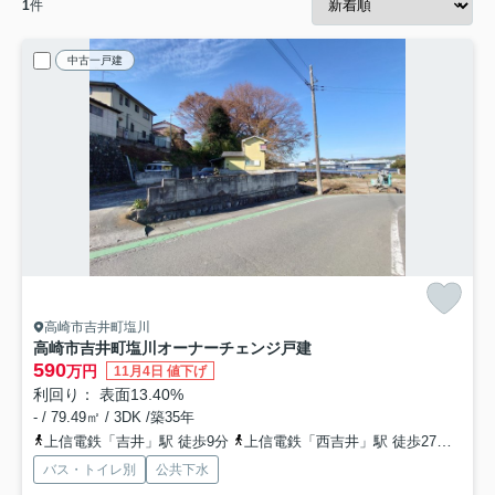
1
件
中古一戸建
高崎市吉井町塩川
高崎市吉井町塩川オーナーチェンジ戸建
590
万円
11月4日 値下げ
利回り： 表面13.40%
- / 79.49㎡ / 3DK /築35年
上信電鉄「吉井」駅 徒歩9分
上信電鉄「西吉井」駅 徒歩27分
上信
バス・トイレ別
公共下水