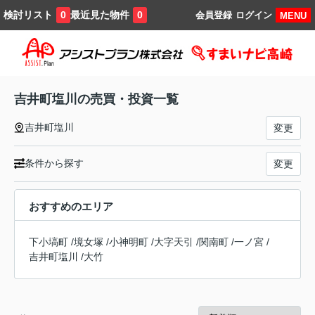
検討リスト
最近見た物件
0
0
会員登録
ログイン
MENU
吉井町塩川の売買・投資一覧
吉井町塩川
変更
条件から探す
変更
おすすめのエリア
下小塙町
/
境女塚
/
小神明町
/
大字天引
/
関南町
/
一ノ宮
/
吉井町塩川
/
大竹