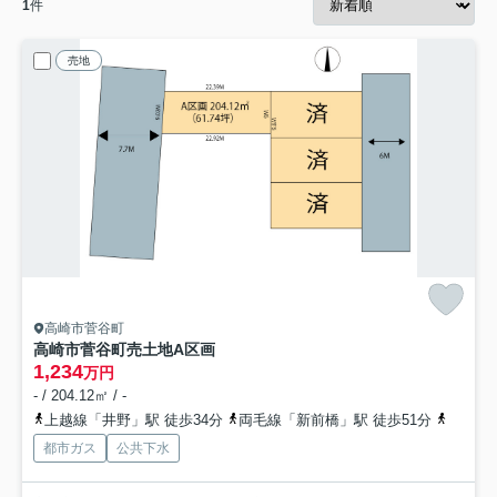
1
件
売地
高崎市菅谷町
高崎市菅谷町売土地
A区画
1,234
万円
- / 204.12㎡ / -
上越線「井野」駅 徒歩34分
両毛線「新前橋」駅 徒歩51分
上越線
都市ガス
公共下水