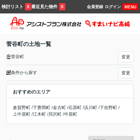
検討リスト
最近見た物件
0
0
会員登録
ログイン
MENU
菅谷町の土地一覧
菅谷町
変更
条件から探す
変更
おすすめのエリア
倉賀野町
/
下豊岡町
/
金古町
/
石原町
/
浜川町
/
下佐野町
/
上中居町
/
江木町
/
貝沢町
/
中居町