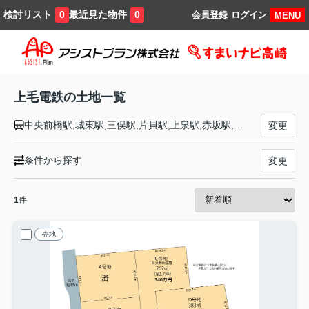
検討リスト
最近見た物件
0
0
会員登録
ログイン
MENU
上毛電鉄の土地一覧
中央前橋駅,城東駅,三俣駅,片貝駅,上泉駅,赤坂駅,心臓血管センター駅,江木駅,大胡駅,樋越駅,北原駅,新屋駅,粕川駅,膳駅,新里駅,新川駅,東新川駅,赤城駅,桐生球場前駅,天王宿駅,富士山下駅,丸山下駅,西桐生駅
変更
条件から探す
変更
1
件
売地