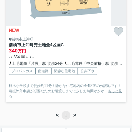
NEW
前橋市上沖町
前橋市上沖町売土地全4区画
C
340
万円
- / 354.00㎡ / -
上毛電鉄「片貝」駅 徒歩24分
上毛電鉄「中央前橋」駅 徒歩42分
プロパンガス
南道路
閑静な住宅地
公共下水
桃木小学校まで徒歩約11分！静かな住宅地内の全4区画の分譲地です！
農振除外申請が必要なためお引渡しまでに少しお時間がかか...
もっと見
る
1