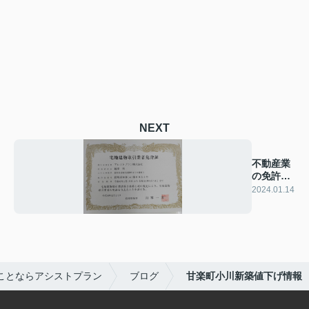
NEXT
不動産業
の免許更
新しまし
2024.01.14
た
ことならアシストプラン
ブログ
甘楽町小川新築値下げ情報