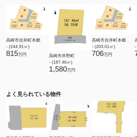
高崎市吉井町本郷
高崎市吉井町本郷
- (244.91㎡)
- (203.01㎡)
-
815
706
万円
万円
高崎市井野町
- (187.46㎡)
1,580
万円
よく見られている物件