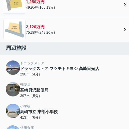
1,250万円
49.95坪(165.13㎡)
2,120万円
75.38坪(249.20㎡)
周辺施設
ドラッグストア
ドラッグストア マツモトキヨシ 高崎日光店
296ｍ（4分）
郵便局
高崎貝沢郵便局
397ｍ（5分）
小学校
高崎市立 東部小学校
413ｍ（6分）
信用金庫