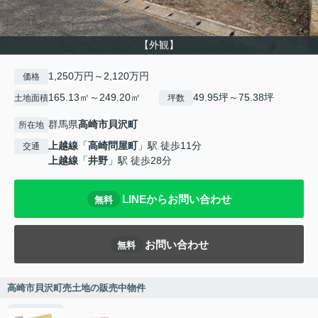
【外観】
1,250万円～2,120万円
価格
165.13㎡～249.20㎡
49.95坪～75.38坪
土地面積
坪数
群馬県
高崎市
貝沢町
所在地
上越線
「
高崎問屋町
」駅 徒歩11分
交通
上越線
「
井野
」駅 徒歩28分
LINEからお問い合わせ
無料
お問い合わせ
無料
高崎市貝沢町売土地の販売中物件