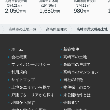
高崎市倉賀野町
高崎市江木町
高崎市南新波町
- (374.21㎡)
- (194.36㎡)
- (374.11㎡)
-
2,050
1,680
980
万円
万円
万円
高崎市の土地一覧
高崎問屋町駅
高崎市貝沢町売土地
ホーム
新築物件
会社概要
高崎市の土地
プライバシーポリシー
高崎市の戸建て
利用規約
高崎市のマンション
サイトマップ
当社の特徴
土地をエリアから探す
物件探しのコツ
戸建てをエリアから探す
未公開物件とは
地図から探す
売却査定