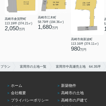
高崎市江木町
高崎市倉賀野町
58.79坪 (194.36㎡)
113.19坪 (374.21㎡)
5
1,680
2,050
万円
万円
高崎市南新波町
113.16坪 (374.11㎡)
980
万円
トプラン
富岡市の土地一覧
富岡市中高瀬売土地 64.35坪
ホーム
新築物件
会社概要
高崎市の土地
プライバシーポリシー
高崎市の戸建て