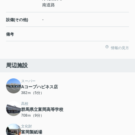
南道路
-
設備(その他)
備考
情報の見方
周辺施設
スーパー
Aコープハピネス店
382ｍ（5分）
高校
群馬県立富岡高等学校
708ｍ（9分）
文化財
富岡製紙場