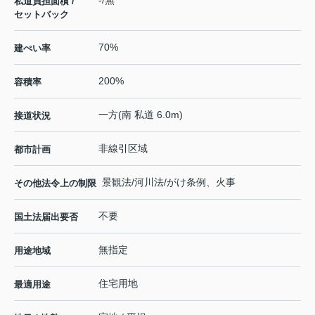
私道負担面積 /
セットバック
70%
建ぺい率
200%
容積率
一方(南 私道 6.0m)
接道状況
非線引区域
都市計画
景観法/河川法/がけ条例、火事
その他法令上の制限
不要
国土法届出要否
無指定
用途地域
住宅用地
最適用途