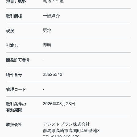
宅地 / 平坦
地目 / 地勢
一般媒介
取引態様
更地
現況
即時
引渡し
-
開発許可番号
23525343
物件番号
-
管理コード
2026年08月23日
取引条件の
有効期限
アシストプラン株式会社
取扱会社
群馬県高崎市高関町450番地3
TEL:
0120-860-270