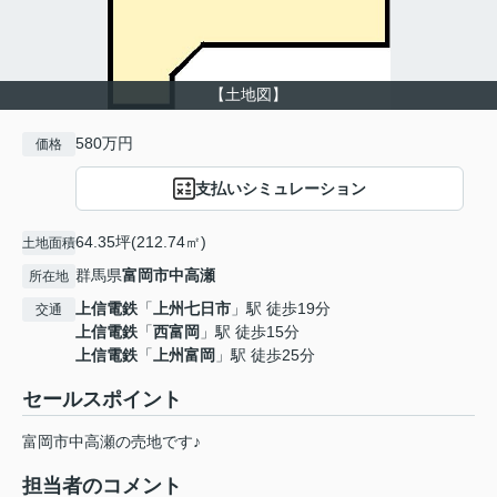
【土地図】
580万円
価格
支払いシミュレーション
64.35坪(212.74㎡)
土地面積
群馬県
富岡市
中高瀬
所在地
上信電鉄
「
上州七日市
」駅 徒歩19分
交通
上信電鉄
「
西富岡
」駅 徒歩15分
上信電鉄
「
上州富岡
」駅 徒歩25分
セールスポイント
富岡市中高瀬の売地です♪
担当者のコメント