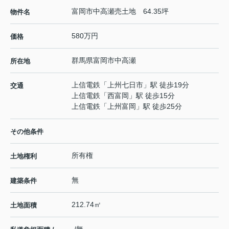
富岡市中高瀬売土地 64.35坪
物件名
580万円
価格
群馬県
富岡市
中高瀬
所在地
上信電鉄
「
上州七日市
」駅 徒歩19分
交通
上信電鉄
「
西富岡
」駅 徒歩15分
上信電鉄
「
上州富岡
」駅 徒歩25分
その他条件
所有権
土地権利
無
建築条件
212.74㎡
土地面積
-/無