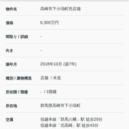
高崎市下小塙町売店舗
物件名
6,300万円
価格
-
間取り / 詳細
-
向き
2018年10月 (築7年)
築年月
店舗 / 木造
種別 / 建物構造
- / 1階建
所在階 / 階建
群馬県
高崎市
下小塙町
所在地
信越本線
「
群馬八幡
」駅 徒歩29分
交通
信越本線
「
北高崎
」駅 徒歩43分