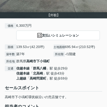
【外観】
6,300万円
価格
支払いシミュレーション
139.53㎡(42.20坪)
695.94㎡(210.52坪)
面積
土地面積
築7年
-/1階建
築年数
所在階
群馬県
高崎市
下小塙町
所在地
信越本線
「
群馬八幡
」駅 徒歩29分
交通
信越本線
「
北高崎
」駅 徒歩43分
上越線
「
高崎問屋町
」駅 徒歩59分
セールスポイント
高崎市下小塙町環状線沿いの売店舗です。
担当者のコメント