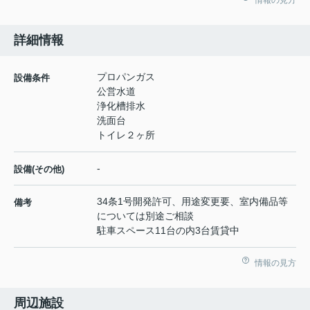
詳細情報
プロパンガス
設備条件
公営水道
浄化槽排水
洗面台
トイレ２ヶ所
-
設備(その他)
34条1号開発許可、用途変更要、室内備品等
備考
については別途ご相談
駐車スペース11台の内3台賃貸中
情報の見方
周辺施設