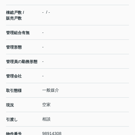
- / -
棟総戸数 /
販売戸数
-
管理組合有無
-
管理形態
-
管理員の勤務形態
-
管理会社
一般媒介
取引態様
空家
現況
相談
引渡し
98914308
物件番号