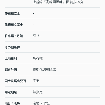
上越線
「
高崎問屋町
」駅 徒歩59分
-
修繕積立金
-
修繕積立基金
有 / -
駐車場 / 月額
その他条件
所有権
土地権利
市街化調整区域
都市計画
不要
国土法届出要否
無指定
用途地域
宅地 / 平坦
地目 / 地勢