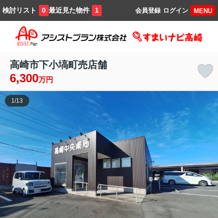
検討リスト
最近見た物件
0
1
会員登録
ログイン
MENU
高崎市下小塙町売店舗
6,300
万円
1
/
13