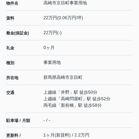
高崎市京目町事業用地
物件名
22万円(0.06万円/坪)
賃料
22万円(-)
敷金(保証金)
0ヶ月
礼金
事業用地
種別
群馬県
高崎市
京目町
所在地
上越線
「
井野
」駅 徒歩50分
交通
上越線
「
高崎問屋町
」駅 徒歩52分
両毛線
「
新前橋
」駅 徒歩58分
- / -
駐車場 / 月額
1ヶ月(新賃料) / 2.2万円
更新料 /