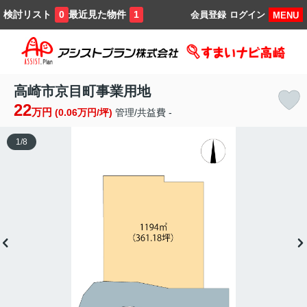
検討リスト
最近見た物件
0
1
会員登録
ログイン
MENU
高崎市京目町事業用地
22
万円
(0.06万円/坪)
管理/共益費 -
1
/
8