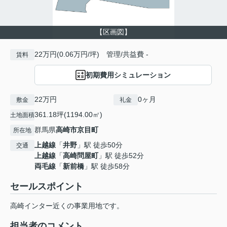
【区画図】
22万円(0.06万円/坪) 管理/共益費 -
賃料
初期費用シミュレーション
22万円
0ヶ月
敷金
礼金
361.18坪(1194.00㎡)
土地面積
群馬県
高崎市
京目町
所在地
上越線
「
井野
」駅 徒歩50分
交通
上越線
「
高崎問屋町
」駅 徒歩52分
両毛線
「
新前橋
」駅 徒歩58分
セールスポイント
高崎インター近くの事業用地です。
担当者のコメント