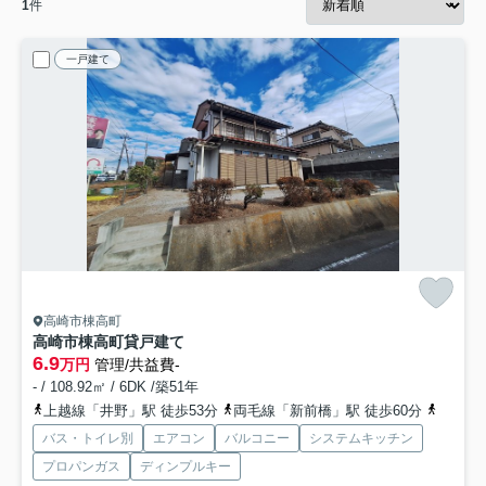
1
件
一戸建て
高崎市棟高町
高崎市棟高町貸戸建て
6.9
万円
管理/共益費-
- / 108.92㎡ / 6DK /築51年
上越線「井野」駅 徒歩53分
両毛線「新前橋」駅 徒歩60分
上越線
バス・トイレ別
エアコン
バルコニー
システムキッチン
プロパンガス
ディンプルキー