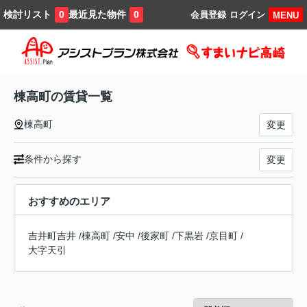
検討リスト
最近見た物件
0
0
会員登録
ログイン
MENU
棟高町の賃貸一覧
棟高町
変更
条件から探す
変更
おすすめのエリア
吉井町吉井
/
棟高町
/
安中
/
後家町
/
下黒岩
/
京目町
/
大字天引