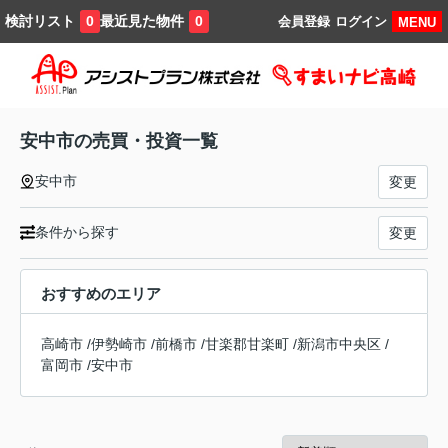
検討リスト
最近見た物件
0
0
会員登録
ログイン
MENU
安中市の売買・投資一覧
安中市
変更
条件から探す
変更
おすすめのエリア
高崎市
/
伊勢崎市
/
前橋市
/
甘楽郡甘楽町
/
新潟市中央区
/
富岡市
/
安中市