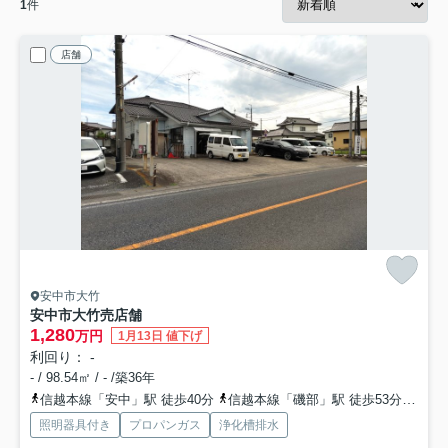
1
件
店舗
安中市大竹
安中市大竹売店舗
1,280
万円
1月13日 値下げ
利回り： -
- / 98.54㎡ / - /築36年
信越本線「安中」駅 徒歩40分
信越本線「磯部」駅 徒歩53分
上信
照明器具付き
プロパンガス
浄化槽排水