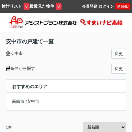
検討リスト
最近見た物件
0
0
会員登録
ログイン
MENU
安中市の戸建て一覧
安中市
変更
条件から探す
変更
おすすめのエリア
高崎市
/
安中市
1
件