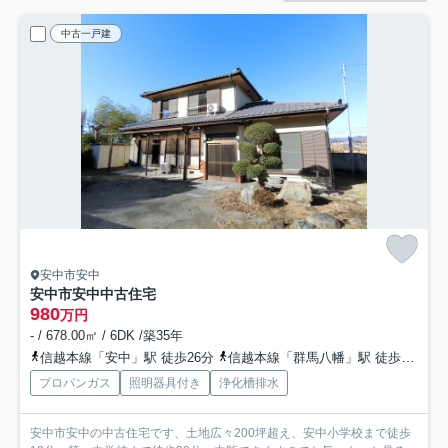
中古一戸建
安中市安中
安中市安中中古住宅
980
万円
- / 678.00㎡ / 6DK /築35年
信越本線「安中」駅 徒歩26分
信越本線「群馬八幡」駅 徒歩79分
プロパンガス
照明器具付き
浄化槽排水
安中市安中の中古住宅です、土地広々200坪超え、安中小学校まで徒歩