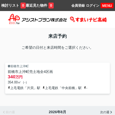
検討リスト
最近見た物件
0
0
会員登録
ログイン
MENU
来店予約
ご希望の日付と来店時間をご選択ください。
前橋市上沖町
前橋市上沖町売土地全4区画
340
万円
354.00㎡（-）
上毛電鉄「片貝」駅
上毛電鉄「中央前橋」駅
-
2026年8月
前の週
次の週