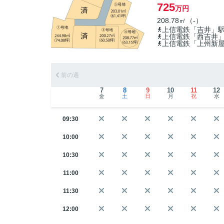
725
万円
208.78㎡（-）
上信電鉄「吉井」
上信電鉄「西吉井
上信電鉄「上州新
前の週
7
8
9
10
11
12
金
土
日
月
祝
水
09:30
10:00
10:30
11:00
11:30
12:00