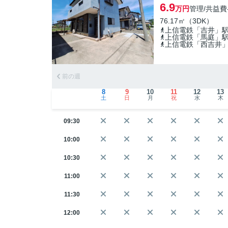
6.9
万円
管理/共益費
76.17㎡（3DK）
上信電鉄「吉井」
上信電鉄「馬庭」
上信電鉄「西吉井
前の週
8
9
10
11
12
13
土
日
月
祝
水
木
09:30
10:00
10:30
11:00
11:30
12:00