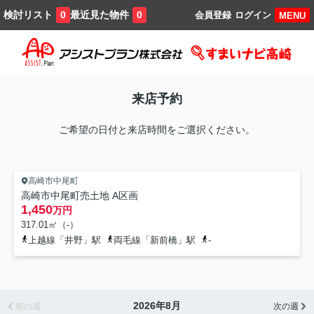
検討リスト
最近見た物件
0
0
会員登録
ログイン
MENU
来店予約
ご希望の日付と来店時間をご選択ください。
高崎市中尾町
高崎市中尾町売土地 A区画
1,450
万円
317.01㎡（-）
上越線「井野」駅
両毛線「新前橋」駅
-
2026年8月
前の週
次の週