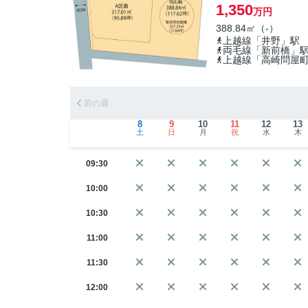
1,350
万円
388.84㎡（-）
上越線「井野」駅
両毛線「新前橋」
上越線「高崎問屋
前の週
8
9
10
11
12
13
土
日
月
祝
水
木
09:30
10:00
10:30
11:00
11:30
12:00