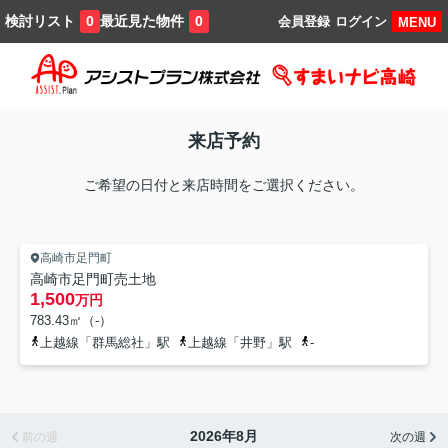
検討リスト
最近見た物件
0
0
会員登録
ログイン
MENU
来店予約
ご希望の日付と来店時間をご選択ください。
高崎市足門町
高崎市足門町売土地
1,500
万円
783.43㎡（-）
上越線「群馬総社」駅
上越線「井野」駅
-
2026年8月
前の週
次の週