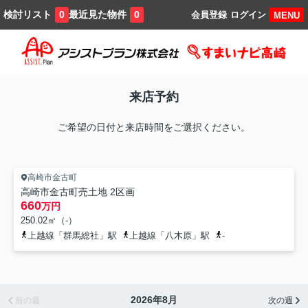
検討リスト
最近見た物件
0
0
会員登録
ログイン
MENU
来店予約
ご希望の日付と来店時間をご選択ください。
高崎市金古町
高崎市金古町売土地 2区画
660
万円
250.02㎡（-）
上越線「群馬総社」駅
上越線「八木原」駅
-
2026年8月
前の週
次の週