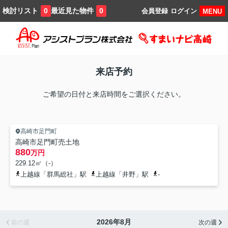
検討リスト
最近見た物件
0
0
会員登録
ログイン
MENU
来店予約
ご希望の日付と来店時間をご選択ください。
高崎市足門町
高崎市足門町売土地
880
万円
229.12㎡（-）
上越線「群馬総社」駅
上越線「井野」駅
-
2026年8月
前の週
次の週