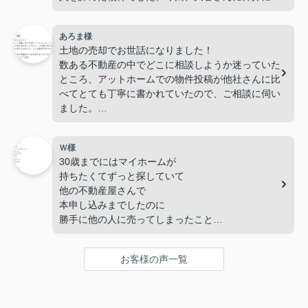
っていただき、不動産屋さんとしての真摯な姿勢
と、豊富な経験からの知識、女性ならではの気遣い
あろま様
によって、色々な問題を解決して頂き、無事購入す
土地の売却でお世話になりました！
る事が出来ました。現在、信頼のできる業者さんを
数ある不動産の中でどこに相談しようか迷っていた
紹介していただき、リフォームを行っています。リ
ところ、アットホームでの物件投稿が他社さんに比
フォームの相談にも乗っていただき、今から住むの
べてとても丁寧に書かれていたので、ご相談に伺い
がとても楽しみです。
ました。
今後、色々な方におすすめしたい不動産会社さんで
不動産のことはほとんど素人な自分にも、とても親
す。
切丁寧でわからないことをたくさん教えて頂きまし
Ｗ様
た。売買にあたり、土地の条件や状態がとても大変
30歳までにはマイホームが
であったにも関わらず、最後まで親身になって対応
持ちたくてずっと探していて
して頂き本当に感謝しています。ありがとうござい
他の不動産屋さんで
ました！
本申し込みまでしたのに
勝手に他の人に売ってしまったことも
あって不動産屋さんには
少し不信感があったのですが
お客様の声一覧
アシストプランさんは
色々と良くして下さり
パートのシングルマザーの
私でもローンが組めたのは