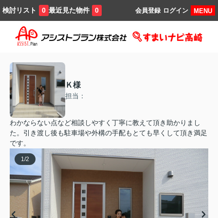
検討リスト
最近見た物件
0
0
会員登録
ログイン
MENU
Ｋ様
担当：
わかならない点など相談しやすく丁寧に教えて頂き助かりまし
た。引き渡し後も駐車場や外構の手配もとても早くして頂き満足
です。
1
/
2