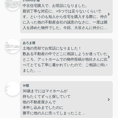
3 tommy 様
中古住宅購入で、お世話になりました。
親切丁寧な対応に、⭐️5つでは足りないくらいで
す。というのも知人から住宅を購入する際に、仲介
に入った他の不動産会社の誠意のなさに、一度は購
入を諦めた物件でした。今回、大谷さんに仲介に入
っていただき、不動産屋さんとしての真摯な姿勢
と、豊富な経験からの知識、女性ならではの気遣い
あろま様
によって、色々な問題を解決して頂き、無事購入す
土地の売却でお世話になりました！
る事が出来ました。現在、信頼のできる業者さんを
数ある不動産の中でどこに相談しようか迷っていた
紹介していただき、リフォームを行っています。リ
ところ、アットホームでの物件投稿が他社さんに比
フォームの相談にも乗っていただき、今から住むの
べてとても丁寧に書かれていたので、ご相談に伺い
がとても楽しみです。
ました。
今後、色々な方におすすめしたい不動産会社さんで
不動産のことはほとんど素人な自分にも、とても親
す。
切丁寧でわからないことをたくさん教えて頂きまし
Ｗ様
た。売買にあたり、土地の条件や状態がとても大変
30歳までにはマイホームが
であったにも関わらず、最後まで親身になって対応
持ちたくてずっと探していて
して頂き本当に感謝しています。ありがとうござい
他の不動産屋さんで
ました！
本申し込みまでしたのに
勝手に他の人に売ってしまったことも