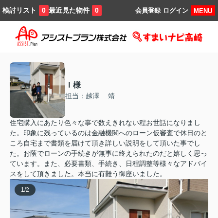
検討リスト
最近見た物件
0
0
会員登録
ログイン
MENU
Ｉ様
担当：越澤 靖
住宅購入にあたり色々な事で数えきれない程お世話になりまし
た。印象に残っているのは金融機関へのローン仮審査で休日のと
ころ自宅まで書類を届けて頂き詳しい説明をして頂いた事でし
た。お蔭でローンの手続きが無事に終えられたのだと嬉しく思っ
ています。また、必要書類、手続き、日程調整等様々なアドバイ
スをして頂きました。本当に有難う御座いました。
1
/
2