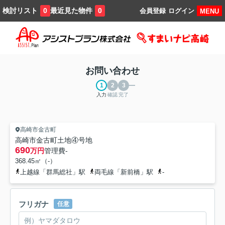
検討リスト
最近見た物件
0
0
会員登録
ログイン
MENU
お問い合わせ
入力
確認
完了
高崎市金古町
高崎市金古町土地④号地
690
万円
管理費
-
368.45㎡（-）
上越線「群馬総社」駅
両毛線「新前橋」駅
-
フリガナ
任意