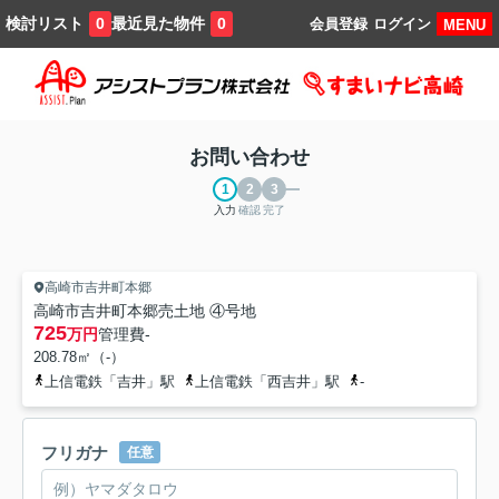
検討リスト
最近見た物件
0
0
会員登録
ログイン
MENU
お問い合わせ
入力
確認
完了
高崎市吉井町本郷
高崎市吉井町本郷売土地 ④号地
725
万円
管理費
-
208.78㎡（-）
上信電鉄「吉井」駅
上信電鉄「西吉井」駅
-
フリガナ
任意