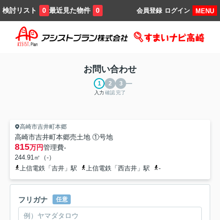
検討リスト
最近見た物件
0
0
会員登録
ログイン
MENU
お問い合わせ
入力
確認
完了
高崎市吉井町本郷
高崎市吉井町本郷売土地 ①号地
815
万円
管理費
-
244.91㎡（-）
上信電鉄「吉井」駅
上信電鉄「西吉井」駅
-
フリガナ
任意